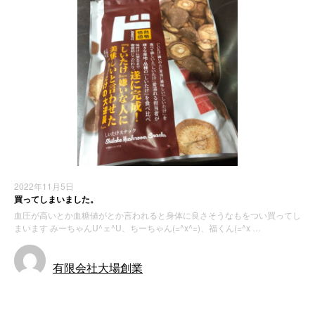
2022年11月5日
買ってしまいました。
血圧が高いとか血糖値がとか言われると身体に良さそうなもをつい買ってし
まいます みーちゃんU^ェ^U、ちーちゃん(=^x^=)、福くん(=^x …
有限会社大場創業
お知らせ