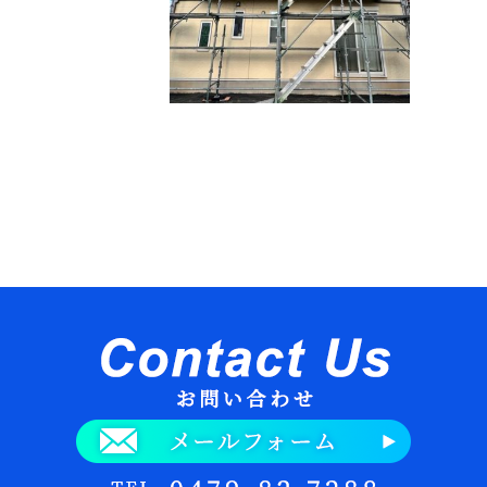
NEOS看板足場工事
成田市防音工事用足場工事
んにちは！有限会社
昨日の午後からの雨か
場創業です。弊社は
ら今日はとても良い天
葉県山武市に会社を
気です♪ さいきんテレ
え、戸建て住宅をは
ビをあまり観ておらず
め幅広い建物を対象
YouTubeばか …
…