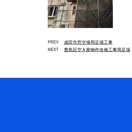
PREV
成田市窓交換用足場工事
NEXT
豊島区空き家物件改修工事用足場
大網白里市リフォーム用足
E
場工事
こ
大
…
千
構
じ