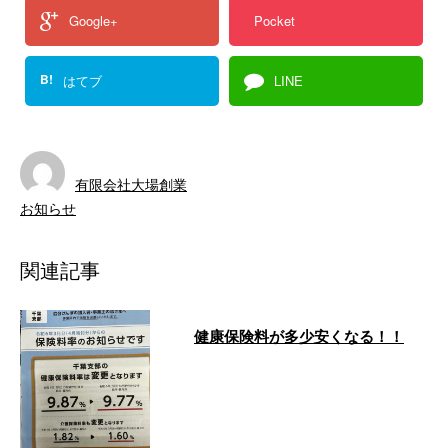
Google+
Pocket
B!
はてブ
LINE
有限会社大場創業
お知らせ
関連記事
健康保険料が多少安くなる！！
こんにちは！有限会社大場創業で
す。弊社は千葉県山武市に会社を
構え、戸建て住宅をはじめ幅広い
建物を対象 …