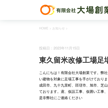
HOME
>
お知らせ
>
お知らせ
施工実績
投稿日：2023年11月15日
東久留米改修工場足
こんにちは！有限会社大場創業です。弊社
い建物を対象に足場工事を手がけておりま
成田市、九十九里町、匝瑳市、旭市、芝山
ております。鳶、仮設工事、仮囲い工事、
是非弊社にご連絡ください