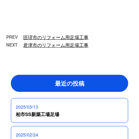
こんにちは！有限会社大場創業で
す。弊社は千葉県山武市に会社を
構え、戸建て住宅をはじめ幅広い
建物を対象 …
PREV
匝瑳市のリフォーム用足場工事
NEXT
君津市のリフォーム用足場工事
最近の投稿
2025/03/13
柏市SS新築工場足場
2025/02/24