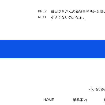
PREV
成田防音さんの新築事務所用足場
NEXT
小さくないのかなぁ。
千葉土建の定期大会に参加
して来ました☆
こ
大
こんにちは！有限会社
千
大場創業です。弊社は
構
千葉県山武市に会社を
じ
構え、戸建て住宅をは
じめ幅広い建物を対象
…
ビケ足場
HOME
業務案内