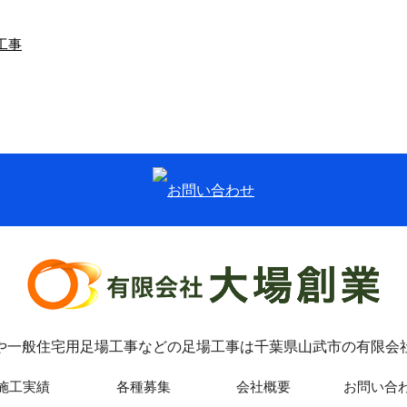
工事
今日の酵素風呂
さらにさらに続く…（万人
幸福のしおり）
んにちは！有限会社
場創業です。弊社は
こんにちは！有限会社
葉県山武市に拠点を
大場創業です。弊社は
え、戸建て住宅をは
千葉県山武市に会社を
め幅広い建物を対象
構え、戸建て住宅をは
…
じめ幅広い建物を対象
…
や一般住宅用足場工事などの足場工事は千葉県山武市の有限会
施工実績
各種募集
会社概要
お問い合