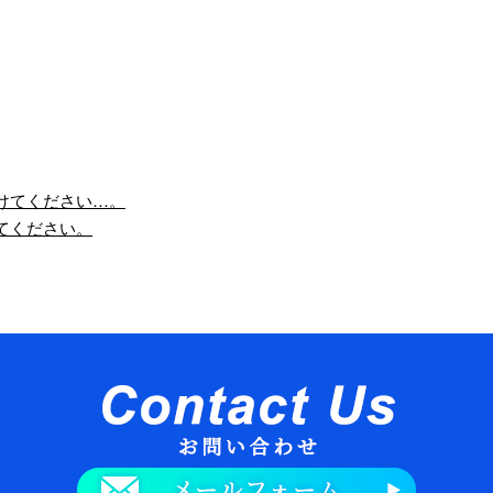
けてください…。
てください。
東金市の足場工事
山武市のリフォーム用足場
んにちは！有限会社
こんにちは！有限会社
場創業です。弊社は
大場創業です。弊社は
葉県山武市に拠点を
千葉県山武市に会社を
え、戸建て住宅をは
構え、戸建て住宅をは
め幅広い建物を対象
じめ幅広い建物を対象
…
…