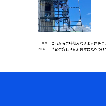
PREV
これからの時期みなさまも気をつ
NEXT
季節の変わり目お身体に気をつけ
旭市の窓交換用足場工事
こんにちは！有限会社
こ
大場創業です。弊社は
大
千葉県山武市に会社を
千
構え、戸建て住宅をは
構
じめ幅広い建物を対象
じ
…