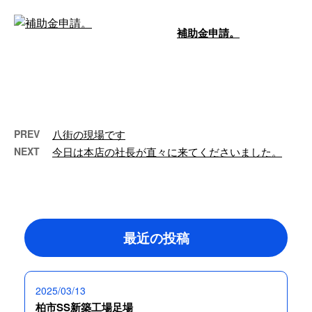
補助金申請。
こんにちは！有限会社大場創業で
す。弊社は千葉県山武市にを構
え、戸建て住宅をはじめ幅広い建
物を対象に足 …
PREV
八街の現場です
NEXT
今日は本店の社長が直々に来てくださいました。
最近の投稿
2025/03/13
柏市SS新築工場足場